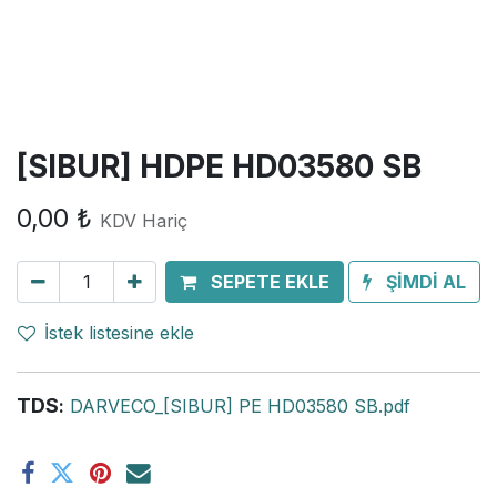
[SIBUR] HDPE HD03580 SB
0,00
₺
KDV Hariç
SEPETE EKLE
ŞİMDİ AL
İstek listesine ekle
TDS
:
DARVECO_[SIBUR] PE HD03580 SB.pdf