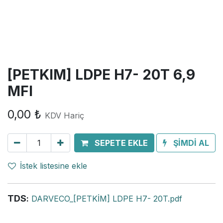
[PETKIM] LDPE H7- 20T 6,9
MFI
0,00
₺
KDV Hariç
SEPETE EKLE
ŞİMDİ AL
İstek listesine ekle
TDS
:
DARVECO_[PETKİM] LDPE H7- 20T.pdf