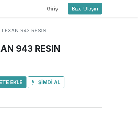
Giriş
Bize Ulaşın
C LEXAN 943 RESIN
XAN 943 RESIN
ETE EKLE
ŞİMDİ AL