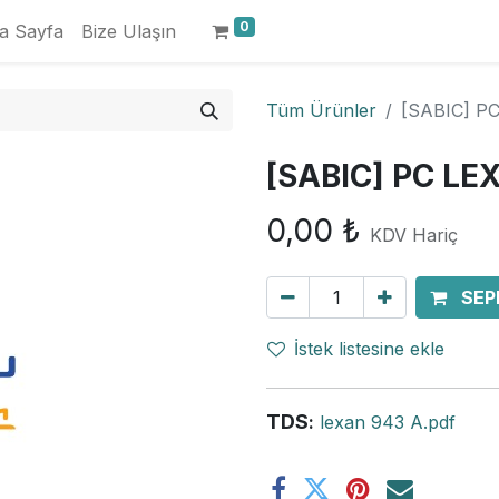
0
a Sayfa
Bize Ulaşın
Tüm Ürünler
[SABIC] P
[SABIC] PC LE
0,00
₺
KDV Hariç
SEP
İstek listesine ekle
TDS
:
lexan 943 A.pdf