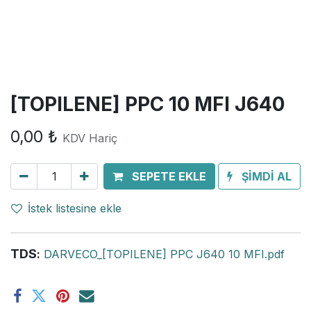
[TOPILENE] PPC 10 MFI J640
0,00
₺
KDV Hariç
SEPETE EKLE
ŞİMDİ AL
İstek listesine ekle
TDS
:
DARVECO_[TOPILENE] PPC J640 10 MFI.pdf