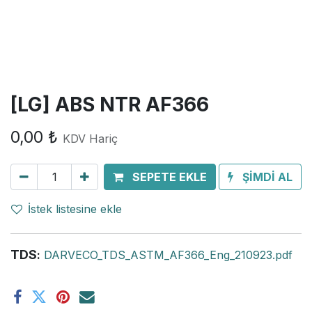
[LG] ABS NTR AF366
0,00
₺
KDV Hariç
SEPETE EKLE
ŞİMDİ AL
İstek listesine ekle
TDS
:
DARVECO_TDS_ASTM_AF366_Eng_210923.pdf