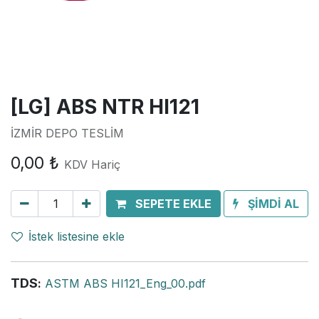
[LG] ABS NTR HI121
İZMİR DEPO TESLİM
0,00
₺
KDV Hariç
SEPETE EKLE
ŞİMDİ AL
İstek listesine ekle
TDS
:
ASTM ABS HI121_Eng_00.pdf