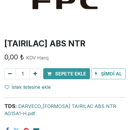
[TAIRILAC] ABS NTR
0,00
₺
KDV Hariç
SEPETE EKLE
ŞİMDİ AL
İstek listesine ekle
TDS
:
DARVECO_[FORMOSA] TAIRILAC ABS NTR
AG15A1-H.pdf