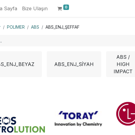
0
a Sayfa
Bize Ulaşın
r
POLIMER
ABS
ABS_ENJ_ŞEFFAF
ABS /
S_ENJ_BEYAZ
ABS_ENJ_SİYAH
HIGH
IMPACT