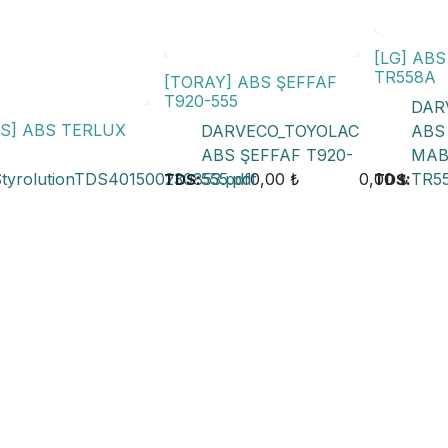
[LG] AB
TR558A
[TORAY] ABS ŞEFFAF
T920-555
DAR
OS] ABS TERLUX
DARVECO_TOYOLAC
ABS
ABS ŞEFFAF T920-
MAB
tyrolutionTDS401500230853.pdf
:
555.pdf
0,00
₺
0,00
₺
:
TR55
TDS
TDS