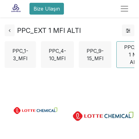
Bize Ulaşın
PPC_EXT 1 MFI ALTI
PPC_
PPC_1-
PPC_4-
PPC_9-
1 M
3_MFI
10_MFI
15_MFI
ALT