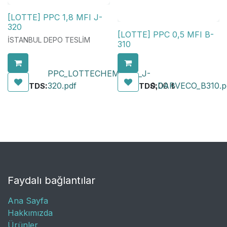
[LOTTE] PPC 1,8 MFI J-
320
[LOTTE] PPC 0,5 MFI B-
İSTANBUL DEPO TESLİM
310
PPC_LOTTECHEMICAL_J-
:
320.pdf
0,00
:
DARVECO_B310.p
₺
TDS
TDS
Faydalı bağlantılar
Ana Sayfa
Hakkımızda
Ürünler