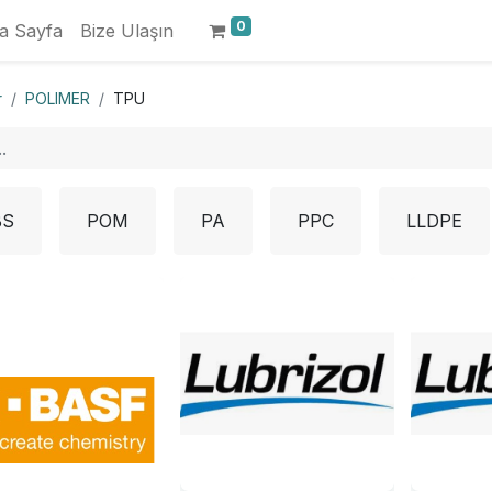
0
a Sayfa
Bize Ulaşın
r
POLIMER
TPU
BS
POM
PA
PPC
LLDPE