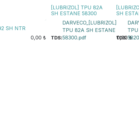
[LUBRIZOL] TPU 82A
[LUBRIZ
SH ESTANE 58300
SH ESTA
DARVECO_[LUBRIZOL]
DAR
92 SH NTR
TPU 82A SH ESTANE
TPU
0,00
₺
:
58300.pdf
0,00
:
₺
5820
TDS
TDS