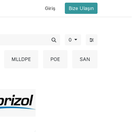
Giriş
Bize Ulaşın
0
MLLDPE
POE
SAN
EVA