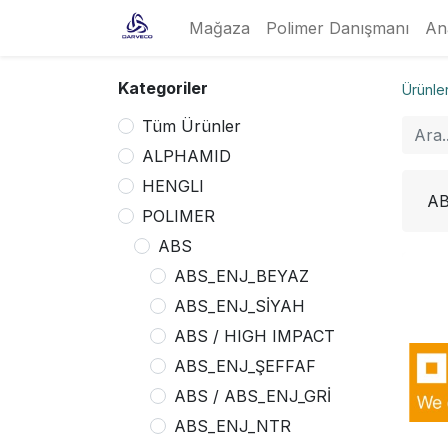
Mağaza
Polimer Danışmanı
An
Kategoriler
Ürünle
Tüm Ürünler
ALPHAMID
HENGLI
A
POLIMER
ABS
ABS_ENJ_BEYAZ
ABS_ENJ_SİYAH
ABS / HIGH IMPACT
ABS_ENJ_ŞEFFAF
ABS / ABS_ENJ_GRİ
ABS_ENJ_NTR