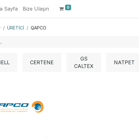
0
a Sayfa
Bize Ulaşın
r
ÜRETİCİ
QAPCO
GS
ELL
CERTENE
NATPET
CALTEX