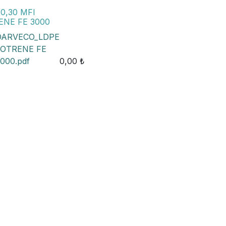
0,30 MFI
ENE FE 3000
DARVECO_LDPE
LOTRENE FE
000.pdf
0,00
₺