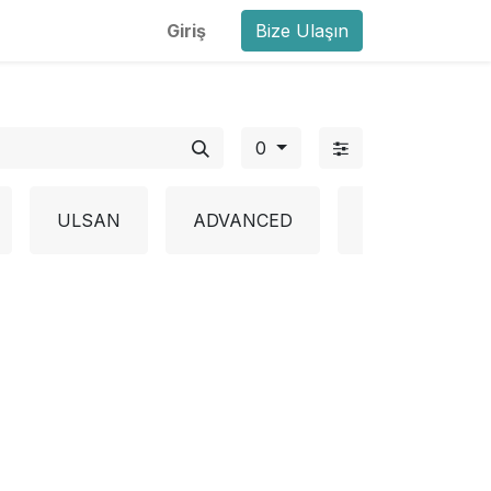
Giriş
Bize Ulaşın
0
ULSAN
ADVANCED
BAPOLENE