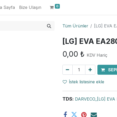
0
a Sayfa
Bize Ulaşın
Tüm Ürünler
[LG] EVA E
[LG] EVA EA28
0,00
₺
KDV Hariç
SEP
İstek listesine ekle
TDS
:
DARVECO_[LG] EVA E