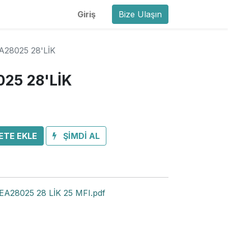
Giriş
Bize Ulaşın
A28025 28'LİK
025 28'LİK
ETE EKLE
ŞİMDİ AL
A28025 28 LİK 25 MFI.pdf