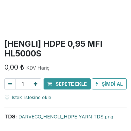
[HENGLI] HDPE 0,95 MFI
HL5000S
0,00
₺
KDV Hariç
SEPETE EKLE
ŞİMDİ AL
İstek listesine ekle
TDS
:
DARVECO_HENGLI_HDPE YARN TDS.png