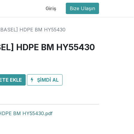
Giriş
Bize Ulaşın
LBASEL] HDPE BM HY55430
EL] HDPE BM HY55430
ETE EKLE
ŞİMDİ AL
HDPE BM HY55430.pdf