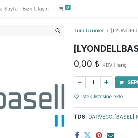
0
a Sayfa
Bize Ulaşın
Tüm Ürünler
[LYONDEL
[LYONDELLBAS
0,00
₺
KDV Hariç
SEP
İstek listesine ekle
TDS
:
DARVECO_[BASEL] 