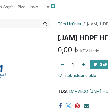
0
a Sayfa
Bize Ulaşın
Tüm Ürünler
[JAM] HDP
[JAM] HDPE HD
0,00
₺
KDV Hariç
SEP
İstek listesine ekle
TDS
:
DARVECO_[JAM] HDP