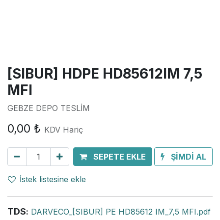
[SIBUR] HDPE HD85612IM 7,5
MFI
GEBZE DEPO TESLİM
0,00
₺
KDV Hariç
SEPETE EKLE
ŞİMDİ AL
İstek listesine ekle
TDS
:
DARVECO_[SIBUR] PE HD85612 IM_7,5 MFI.pdf