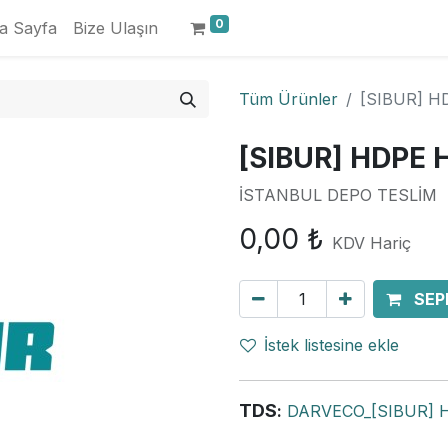
0
a Sayfa
Bize Ulaşın
Tüm Ürünler
[SIBUR] H
[SIBUR] HDPE
İSTANBUL DEPO TESLİM
0,00
₺
KDV Hariç
SEP
İstek listesine ekle
TDS
:
DARVECO_[SIBUR] 