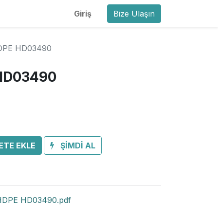
Giriş
Bize Ulaşın
DPE HD03490
 HD03490
ETE EKLE
ŞİMDİ AL
HDPE HD03490.pdf