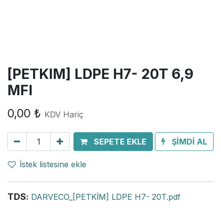
[PETKIM] LDPE H7- 20T 6,9
MFI
0,00
₺
KDV Hariç
SEPETE EKLE
ŞİMDİ AL
İstek listesine ekle
TDS
:
DARVECO_[PETKİM] LDPE H7- 20T.pdf