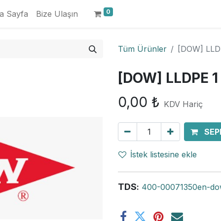
0
a Sayfa
Bize Ulaşın
Tüm Ürünler
[DOW] LLD
[DOW] LLDPE 1
0,00
₺
KDV Hariç
SEP
İstek listesine ekle
TDS
:
400-00071350en-dow