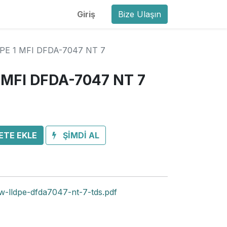
Giriş
Bize Ulaşın
PE 1 MFI DFDA-7047 NT 7
 MFI DFDA-7047 NT 7
ETE EKLE
ŞİMDİ AL
-lldpe-dfda7047-nt-7-tds.pdf