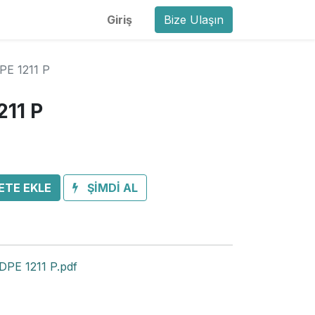
Giriş
Bize Ulaşın
PE 1211 P
211 P
ETE EKLE
ŞİMDİ AL
PE 1211 P.pdf