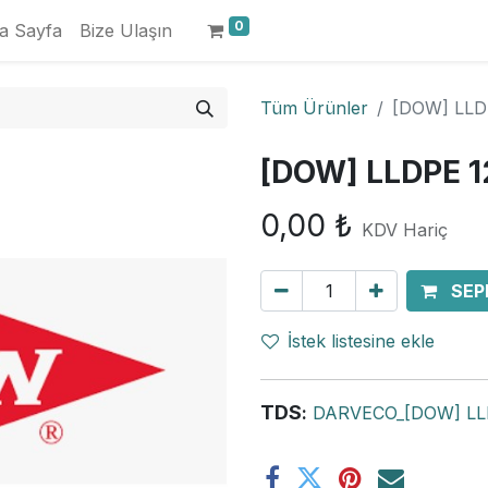
0
a Sayfa
Bize Ulaşın
Tüm Ürünler
[DOW] LLD
[DOW] LLDPE 1
0,00
₺
KDV Hariç
SEP
İstek listesine ekle
TDS
:
DARVECO_[DOW] LLD