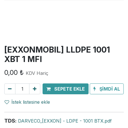
[EXXONMOBIL] LLDPE 1001
XBT 1 MFI
0,00
₺
KDV Hariç
SEPETE EKLE
ŞİMDİ AL
İstek listesine ekle
TDS
:
DARVECO_[EXXON] - LDPE - 1001 BTX.pdf