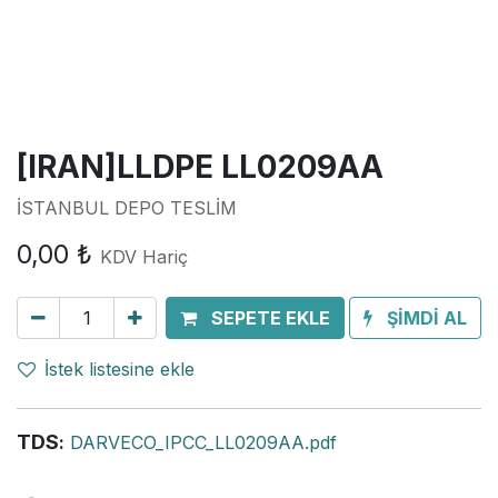
[IRAN]LLDPE LL0209AA
İSTANBUL DEPO TESLİM
0,00
₺
KDV Hariç
SEPETE EKLE
ŞİMDİ AL
İstek listesine ekle
TDS
:
DARVECO_IPCC_LL0209AA.pdf