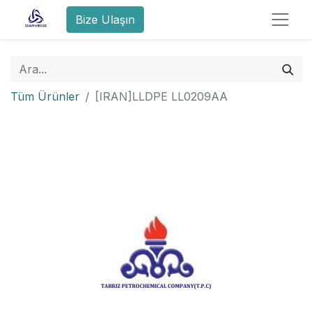
Bize Ulaşın
Tüm Ürünler
[IRAN]LLDPE LL0209AA