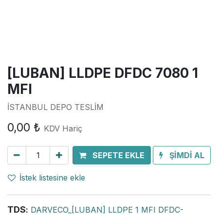
[LUBAN] LLDPE DFDC 7080 1
MFI
İSTANBUL DEPO TESLİM
0,00
₺
KDV Hariç
SEPETE EKLE
ŞİMDİ AL
İstek listesine ekle
TDS
:
DARVECO_[LUBAN] LLDPE 1 MFI DFDC-