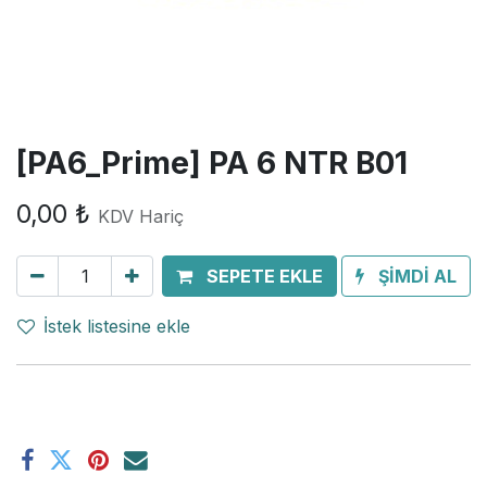
[PA6_Prime] PA 6 NTR B01
0,00
₺
KDV Hariç
SEPETE EKLE
ŞİMDİ AL
İstek listesine ekle