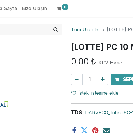
0
a Sayfa
Bize Ulaşın
Tüm Ürünler
[LOTTE] PC
[LOTTE] PC 10 
0,00
₺
KDV Hariç
SEP
İstek listesine ekle
TDS
:
DARVECO_InfinoSC-1