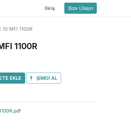
Giriş
Bize Ulaşın
 10 MFI 1100R
MFI 1100R
ETE EKLE
ŞİMDİ AL
100R.pdf