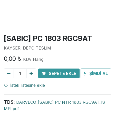
[SABIC] PC 1803 RGC9AT
KAYSERİ DEPO TESLİM
0,00
₺
KDV Hariç
SEPETE EKLE
ŞİMDİ AL
İstek listesine ekle
TDS
:
DARVECO_[SABIC] PC NTR 1803 RGC9AT_18
MFI.pdf