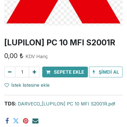
[LUPILON] PC 10 MFI S2001R
0,00
₺
KDV Hariç
SEPETE EKLE
ŞİMDİ AL
İstek listesine ekle
TDS
:
DARVECO_[LUPILON] PC 10 MFI S2001R.pdf