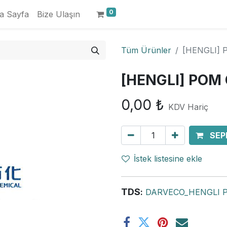
0
a Sayfa
Bize Ulaşın
Tüm Ürünler
[HENGLI]
[HENGLI] POM
0,00
₺
KDV Hariç
SEP
İstek listesine ekle
TDS
:
DARVECO_HENGLI P