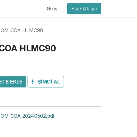
Giriş
Bize Ulaşın
 POM COA HLMC90
 COA HLMC90
ETE EKLE
ŞİMDİ AL
OM COA-20240502.pdf