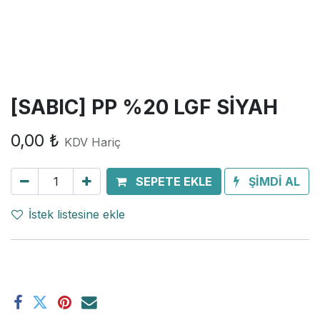
[SABIC] PP %20 LGF SİYAH
0,00
₺
KDV Hariç
SEPETE EKLE
ŞİMDİ AL
İstek listesine ekle