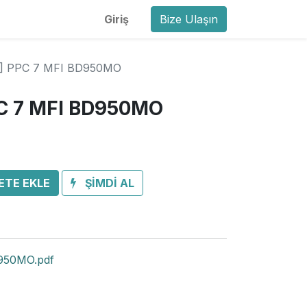
Giriş
Bize Ulaşın
] PPC 7 MFI BD950MO
C 7 MFI BD950MO
ETE EKLE
ŞİMDİ AL
950MO.pdf