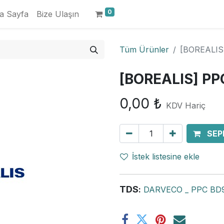
0
a Sayfa
Bize Ulaşın
Tüm Ürünler
[BOREALIS
[BOREALIS] PP
0,00
₺
KDV Hariç
SEP
İstek listesine ekle
TDS
:
DARVECO _ PPC BD