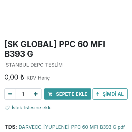
[SK GLOBAL] PPC 60 MFI
B393 G
İSTANBUL DEPO TESLİM
0,00
₺
KDV Hariç
SEPETE EKLE
ŞİMDİ AL
İstek listesine ekle
TDS
:
DARVECO_[YUPLENE] PPC 60 MFI B393 G.pdf