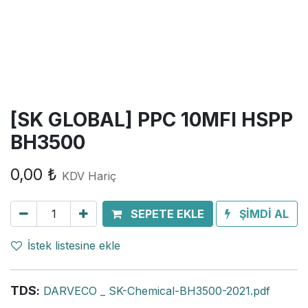
[SK GLOBAL] PPC 10MFI HSPP
BH3500
0,00
₺
KDV Hariç
SEPETE EKLE
ŞİMDİ AL
İstek listesine ekle
TDS
:
DARVECO _ SK-Chemical-BH3500-2021.pdf