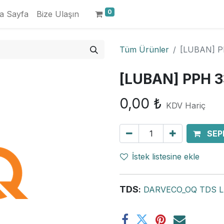
0
a Sayfa
Bize Ulaşın
Tüm Ürünler
[LUBAN] P
[LUBAN] PPH 3
0,00
₺
KDV Hariç
SEP
İstek listesine ekle
TDS
:
DARVECO_OQ TDS Lu