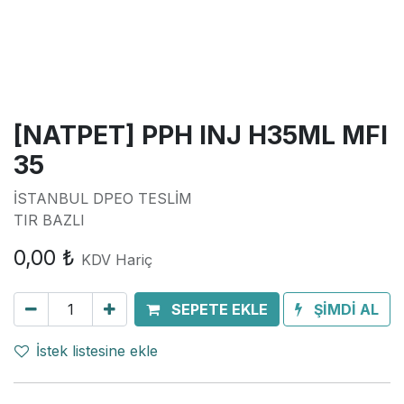
[NATPET] PPH INJ H35ML MFI
35
İSTANBUL DPEO TESLİM
TIR BAZLI
0,00
₺
KDV Hariç
SEPETE EKLE
ŞİMDİ AL
İstek listesine ekle