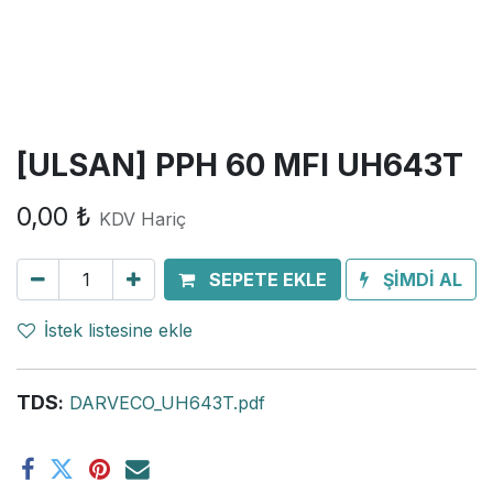
[ULSAN] PPH 60 MFI UH643T
0,00
₺
KDV Hariç
SEPETE EKLE
ŞİMDİ AL
İstek listesine ekle
TDS
:
DARVECO_UH643T.pdf