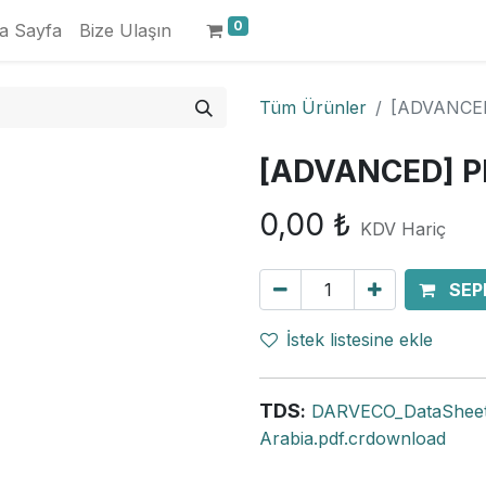
0
a Sayfa
Bize Ulaşın
Tüm Ürünler
[ADVANCED
[ADVANCED] PP
0,00
₺
KDV Hariç
SEP
İstek listesine ekle
TDS
:
DARVECO_DataSheet
Arabia.pdf.crdownload