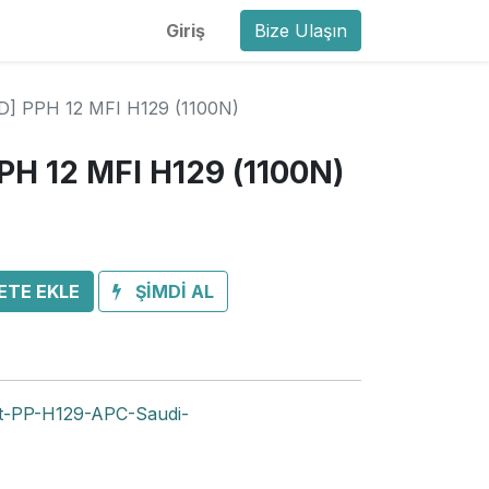
Giriş
Bize Ulaşın
] PPH 12 MFI H129 (1100N)
H 12 MFI H129 (1100N)
ETE EKLE
ŞİMDİ AL
-PP-H129-APC-Saudi-