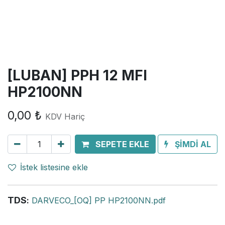
[LUBAN] PPH 12 MFI
HP2100NN
0,00
₺
KDV Hariç
SEPETE EKLE
ŞİMDİ AL
İstek listesine ekle
TDS
:
DARVECO_[OQ] PP HP2100NN.pdf