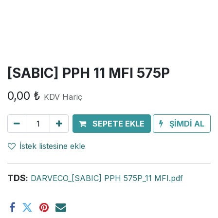
[SABIC] PPH 11 MFI 575P
0,00
₺
KDV Hariç
SEPETE EKLE
ŞİMDİ AL
İstek listesine ekle
TDS
:
DARVECO_[SABIC] PPH 575P_11 MFI.pdf