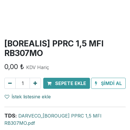
[BOREALIS] PPRC 1,5 MFI
RB307MO
0,00
₺
KDV Hariç
SEPETE EKLE
ŞİMDİ AL
İstek listesine ekle
TDS
:
DARVECO_[BOROUGE] PPRC 1,5 MFI
RB307MO.pdf