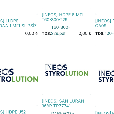
[INEOS] HDPE 8 MFI
T60-800-229
S] LLDPE
[INEOS] 
0AA 1 MFI SLİPSİZ
GA09
T60-800-
0,00
₺
:
229.pdf
0,00
₺
:
100-
TDS
TDS
[INEOS] SAN LURAN
368R TR77741
S] HDPE J52
[INEOS]
DARVECO -