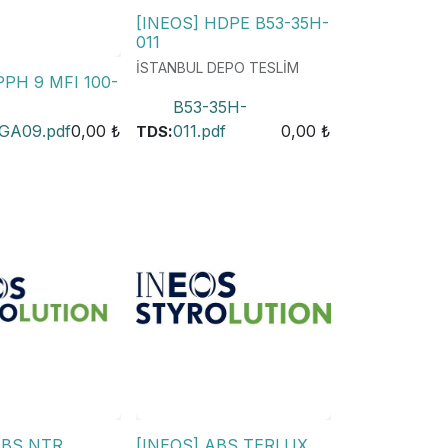
[INEOS] HDPE B53-35H-
011
İSTANBUL DEPO TESLİM
PPH 9 MFI 100-
B53-35H-
GA09.pdf
0,00
₺
:
011.pdf
0,00
₺
TDS
ABS NTR
[INEOS] ABS TERLUX