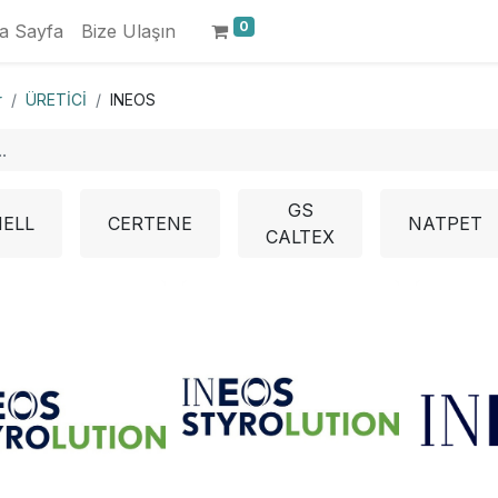
0
a Sayfa
Bize Ulaşın
r
ÜRETİCİ
INEOS
GS
ELL
CERTENE
NATPET
CALTEX