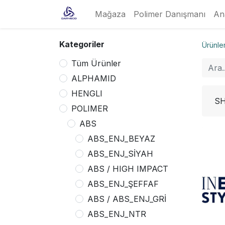
Mağaza
Polimer Danışmanı
An
Kategoriler
Ürünle
Tüm Ürünler
ALPHAMID
HENGLI
SH
POLIMER
ABS
ABS_ENJ_BEYAZ
ABS_ENJ_SİYAH
ABS / HIGH IMPACT
ABS_ENJ_ŞEFFAF
ABS / ABS_ENJ_GRİ
ABS_ENJ_NTR