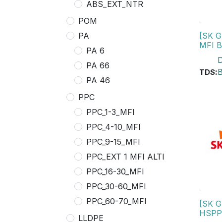
ABS_EXT_NTR
POM
[SK G
PA
MFI B
PA 6
PA 66
:
B
TDS
PA 46
PPC
PPC_1-3_MFI
PPC_4-10_MFI
PPC_9-15_MFI
PPC_EXT 1 MFI ALTI
PPC_16-30_MFI
PPC_30-60_MFI
PPC_60-70_MFI
[SK 
HSPP
LLDPE