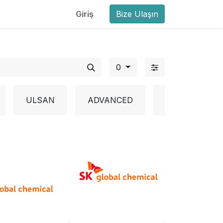
Giriş
Bize Ulaşın
0
ULSAN
ADVANCED
BAPOLENE