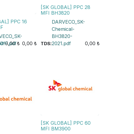
[SK GLOBAL] PPC 28
MFI BH3820
AL] PPC 16
DARVECO_SK-
0F
Chemical-
VECO_SK-
BH3820-
df
0-F.pdf
0,00
₺
0,00
₺
:
2021.pdf
0,00
₺
TDS
[SK GLOBAL] PPC 60
MFI BM3900