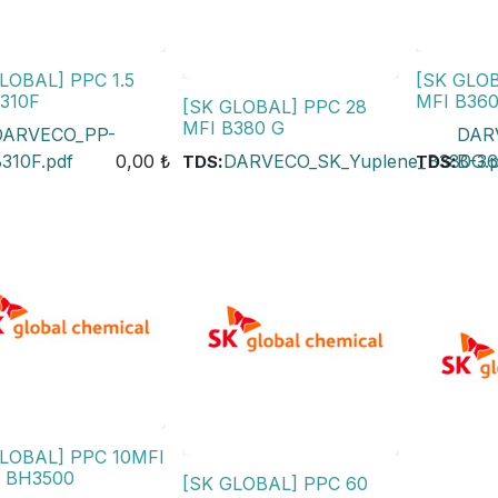
LOBAL] PPC 1.5
[SK GLOB
310F
MFI B36
[SK GLOBAL] PPC 28
MFI B380 G
DARVECO_PP-
DAR
310F.pdf
0,00
₺
:
DARVECO_SK_Yuplene_B380G.p
:
B-36
TDS
TDS
GLOBAL] PPC 10MFI
 BH3500
[SK GLOBAL] PPC 60